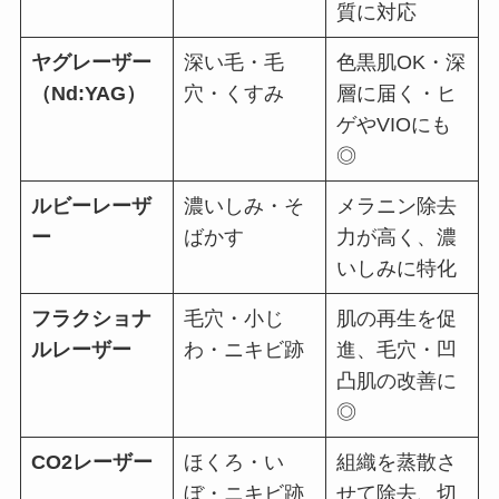
質に対応
ヤグレーザー
深い毛・毛
色黒肌OK・深
（Nd:YAG）
穴・くすみ
層に届く・ヒ
ゲやVIOにも
◎
ルビーレーザ
濃いしみ・そ
メラニン除去
ー
ばかす
力が高く、濃
いしみに特化
フラクショナ
毛穴・小じ
肌の再生を促
ルレーザー
わ・ニキビ跡
進、毛穴・凹
凸肌の改善に
◎
CO2レーザー
ほくろ・い
組織を蒸散さ
ぼ・ニキビ跡
せて除去、切