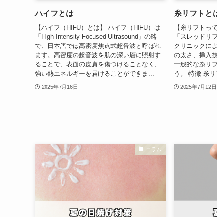
ハイフとは
糸リフトと
【ハイフ（HIFU）とは】 ハイフ（HIFU）は
【糸リフトって
「High Intensity Focused Ultrasound」の略
「スレッドリ
で、日本語では高密度焦点式超音波と呼ばれ
クリニックに
ます。高密度の超音波を肌の深い層に照射す
の太さ、挿入技
ることで、表面の皮膚を傷つけることなく、
一般的な糸リ
強い熱エネルギーを届けることができま...
う。 特徴 糸リ
2025年7月16日
2025年7月12日
コラム