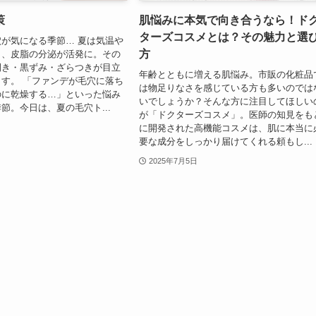
策
肌悩みに本気で向き合うなら！ド
ターズコスメとは？その魅力と選
が気になる季節… 夏は気温や
方
り、皮脂の分泌が活発に。その
開き・黒ずみ・ざらつきが目立
年齢とともに増える肌悩み。市販の化粧品
す。 「ファンデが毛穴に落ち
は物足りなさを感じている方も多いのでは
のに乾燥する…」といった悩み
いでしょうか？そんな方に注目してほしい
節。今日は、夏の毛穴ト...
が「ドクターズコスメ」。医師の知見をも
に開発された高機能コスメは、肌に本当に
要な成分をしっかり届けてくれる頼もし...
2025年7月5日