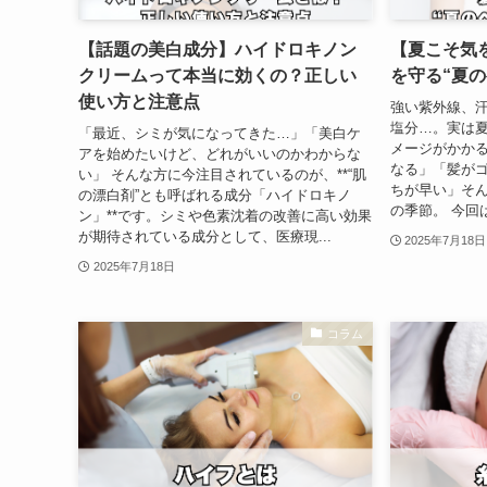
【話題の美白成分】ハイドロキノン
【夏こそ気
クリームって本当に効くの？正しい
を守る“夏
使い方と注意点
強い紫外線、
塩分…。実は夏
「最近、シミが気になってきた…」「美白ケ
メージがかかる
アを始めたいけど、どれがいいのかわからな
なる」「髪が
い」 そんな方に今注目されているのが、**“肌
ちが早い」そ
の漂白剤”とも呼ばれる成分「ハイドロキノ
の季節。 今回
ン」**です。シミや色素沈着の改善に高い効果
が期待されている成分として、医療現...
2025年7月18日
2025年7月18日
コラム