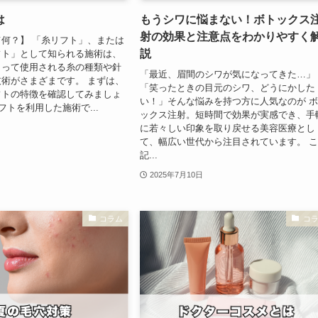
は
もうシワに悩まない！ボトックス
射の効果と注意点をわかりやすく
何？】 「糸リフト」、または
説
フト」として知られる施術は、
よって使用される糸の種類や針
「最近、眉間のシワが気になってきた…」
術がさまざまです。 まずは、
「笑ったときの目元のシワ、どうにかした
フトの特徴を確認してみましょ
い！」そんな悩みを持つ方に人気なのが 
フトを利用した施術で...
ックス注射。短時間で効果が実感でき、手
に若々しい印象を取り戻せる美容医療とし
て、幅広い世代から注目されています。 
記...
2025年7月10日
コラム
コ