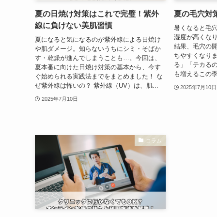
夏の日焼け対策はこれで完璧！紫外
夏の毛穴対
線に負けない美肌習慣
暑くなると毛穴
湿度が高くな
夏になると気になるのが紫外線による日焼け
結果、毛穴の
や肌ダメージ。知らないうちにシミ・そばか
ちやすくなりま
す・乾燥が進んでしまうことも…。今回は、
る」「テカる
夏本番に向けた日焼け対策の基本から、今す
も増えるこの季
ぐ始められる実践法までをまとめました！ な
ぜ紫外線は怖いの？ 紫外線（UV）は、肌...
2025年7月10日
2025年7月10日
コラム