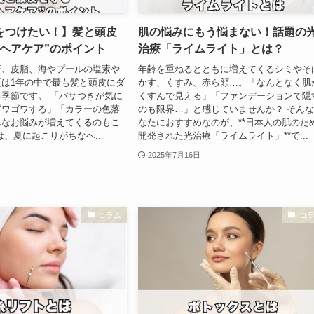
をつけたい！】髪と頭皮
肌の悩みにもう悩まない！話題の
のヘアケア”のポイント
治療「ライムライト」とは？
汗、皮脂、海やプールの塩素や
年齢を重ねるとともに増えてくるシミやそ
は1年の中で最も髪と頭皮にダ
かす、くすみ、赤ら顔…。「なんとなく肌
季節です。 「パサつきが気に
くすんで見える」「ファンデーションで隠
ゴワゴワする」「カラーの色落
のも限界…」と感じていませんか？ そん
んなお悩みが増えてくるのもこ
なたにおすすめなのが、**日本人の肌のた
は、夏に起こりがちなヘ...
開発された光治療「ライムライト」**で...
2025年7月16日
コラム
コ